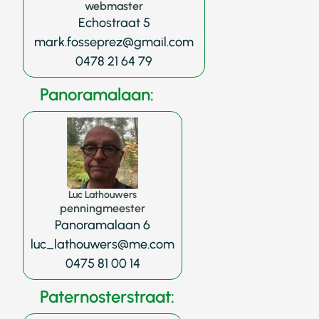
webmaster
Echostraat 5
mark.fosseprez@gmail.com
0478 21 64 79
Panoramalaan:
Home
Bewonersdienst
Luc Lathouwers
penningmeester
Panoramalaan 6
Activiteiten
luc_lathouwers@me.com
Historie
0475 81 00 14
Contact
Paternosterstraat: