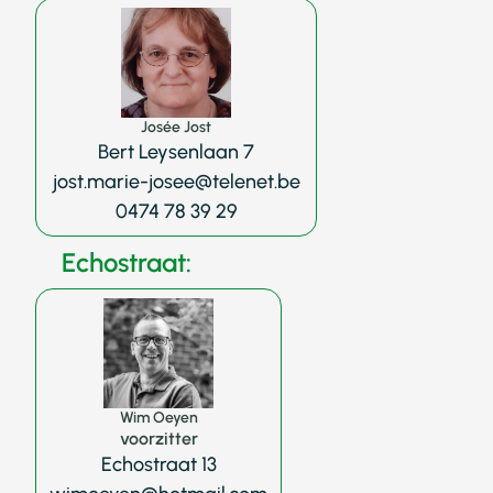
Josée Jost
Bert Leysenlaan 7
jost.marie-josee@telenet.be
0474 78 39 29
Echostraat:
Wim Oeyen
voorzitter
Echostraat 13