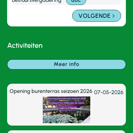
VOLGENDE
Activiteiten
Meer info
Opening burenterras seizoen 2026
07-05-2026