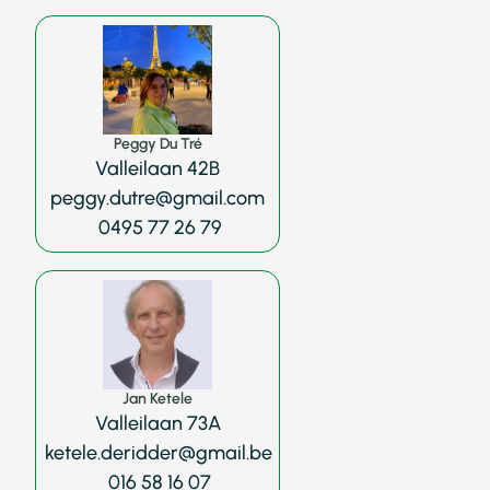
Peggy Du Tré
Valleilaan 42B
peggy.dutre@gmail.com
0495 77 26 79
Jan Ketele
Valleilaan 73A
ketele.deridder@gmail.be
016 58 16 07